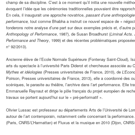
champ de sa discipline. C’est à ce moment qu’il initia une nouvelle mé
évoquant l’idée que les cérémonies traditionnelles pouvaient être rappro
En cela, il inaugurait une approche novatrice,
passant d’une anthropologie 
performance,
tout comme Bhabha a instruit ce nouvel espace de « négocia
fonderons notre analyse d’une part sur deux exemples précis et, d’autre par
Anthropology of Performance
, 1987), de Susan Broadhurst (
Liminal Acts.
Performance and Theory
, 1999) et des récentes problématiques proposée
n° 92/2013).
Ancienne élève de l’Ecole Normale Supérieure (Fontenay Saint-Cloud), Is
arts du spectacle à l’université Paris Diderot et chercheuse associée a
Mythes et idéologies
(Presses universitaires de France, 2010), de
L’Econo
Poirson, Presses universitaires de France, 2013), elle a coordonné des ouv
scéniques, le parasite au théâtre, l’archive dans l’art performance. Elle 
Emmanuelle Raynaut et dirige le pôle français du projet européen de rech
travaux se portent aujourd’hui sur le « pré-performatif ».
Olivier Lussac est professeur au départements Arts de l’Université de Lorr
autour de l’art contemporain, notamment celle concernant la performance.
(Paris, CNRS/L’Harmattan) et Fluxus et la musique en 2010 (Dijon, CNRS/