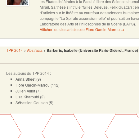
les Études théâtrales à la Faculté libre des Sciences humai
Mirail. Sa thèse s’intitule "Gilles Deleuze, Félix Guattari : en
d’articles sur le théâtre au carrefour des sciences humain
compagnie "La Spirale ascensionnelle" et poursuit un trava
Laboratoire des Arts et Philosophies de la Scène (LAPS).
Afficher tous les articles de Flore Garcin-Marrou
→
TPP 2014
>
Abstracts
>
Barbéris, Isabelle (Université Paris-Diderot, France)
Les auteurs du TPP 2014 :
Anna Street
(9)
Flore Garcin-Marrou
(112)
Julien Alliot
(7)
Liza Kharoubi
(2)
Sébastien Couston
(5)