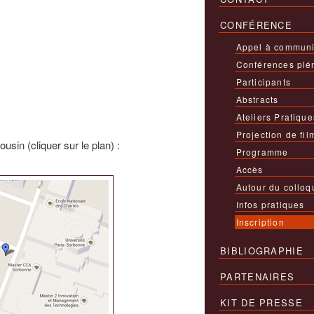
CONFÉRENCE
Appel à communi
Conférences plé
Participants
Abstracts
Ateliers Pratique
Projection de fil
usin (cliquer sur le plan) :
Programme
Accès
Autour du colloq
Infos pratiques
Inscription
BIBLIOGRAPHIE
PARTENAIRES
KIT DE PRESSE