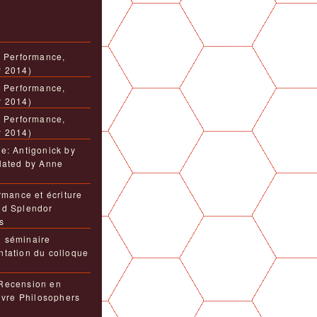
, Performance,
P 2014)
, Performance,
P 2014)
, Performance,
P 2014)
e: Antigonick by
lated by Anne
rmance et écriture
nd Splendor
s
 séminaire
tation du colloque
Recension en
livre Philosophers