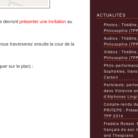
ACTUALITÉS
ne devront
présenter une invitation
au
Photos : Théâtre
Philosophie (TP
Audios : Théâtre
ous traverserez ensuite la cour de la
Philosophie (TP
Vidéos : Théâtre
Philosophie (TP
er sur le plan) :
Philo-performanc
Sophokles, trans
Carson
Perfotexts: perfo
dans Violence a
d’Alphonso Lingi
Compte-rendu du
PRITEPS : Présen
TPP 2014
Freddie Rokem. 
français de son 
and Thespians