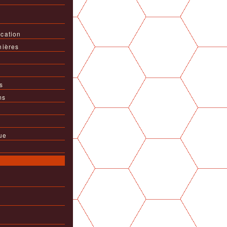
cation
nières
s
ms
ue