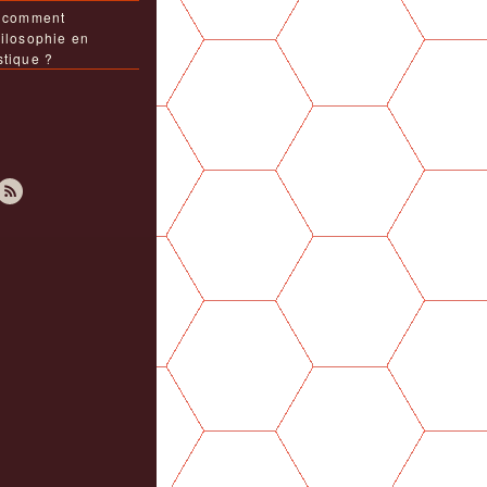
u comment
hilosophie en
stique ?