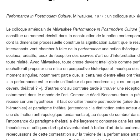
Performance in Postmodern Culture
, Milwaukee, 1977 : un colloque aux é
Le colloque américain de Milwaukee
Performance in Postmodern Culture
(
constitue un moment décisif dans la construction de la notion contempor
dont la dimension processuelle constitue la signification autant que le résu
intervenants vont chercher à faire de la
performance
une notion théorique
sociaux, créatifs, ceux de réception des œuvres d’art ou d’interprétation d
toute réalité. Avec Milwaukee, toute chose devient intelligible comme p
souhaiterait proposer une mise en perspective historique et théorique de
moment singulier, notamment parce que, si certaines d’entre elles ont tr
« la performance est le mode unificateur du postmoderne » ; « est-ce que t
devenu théâtral ? »), d’autres ont au contraire tardé à trouver une récepti
notamment dans le monde de l’art. Comme le décrit Benamou dans la pré
repose sur une hypothèse : il faut concilier théorie postmoderne (crise du 
hiérarchies) et paradigme théâtral (entendons : la distinction entre acte
une distinction anthropologique fondamentale), au risque de sombrer dans 
l’importance du paradigme théâtral a été largement contestée dans les 
théoriciens et critiques d’art qui s’aventuraient à traiter d’art de la perfo
répercussions de cette contestation sur la théorie de la performance artis