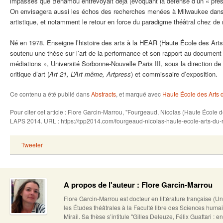
impasses que Benamou entrevoyait déjà (évoquant la défense d’un « présent
On envisagera aussi les échos des recherches menées à Milwaukee dans l
artistique, et notamment le retour en force du paradigme théâtral chez de 
Né en 1978. Enseigne l’histoire des arts à la HEAR (Haute École des Arts d
soutenu une thèse sur l’art de la performance et son rapport au document
médiations », Université Sorbonne-Nouvelle Paris III, sous la direction de
critique d’art (
Art 21, L’Art même, Artpress
) et commissaire d’exposition.
Ce contenu a été publié dans
Abstracts
, et marqué avec
Haute École des Arts 
Pour citer cet article : Flore Garcin-Marrou, "Fourgeaud, Nicolas (Haute École 
LAPS 2014. URL : https://tpp2014.com/fourgeaud-nicolas-haute-ecole-arts-du-r
Tweeter
A propos de l'auteur : Flore Garcin-Marrou
Flore Garcin-Marrou est docteur en littérature française (U
les Études théâtrales à la Faculté libre des Sciences humai
Mirail. Sa thèse s’intitule "Gilles Deleuze, Félix Guattari : en