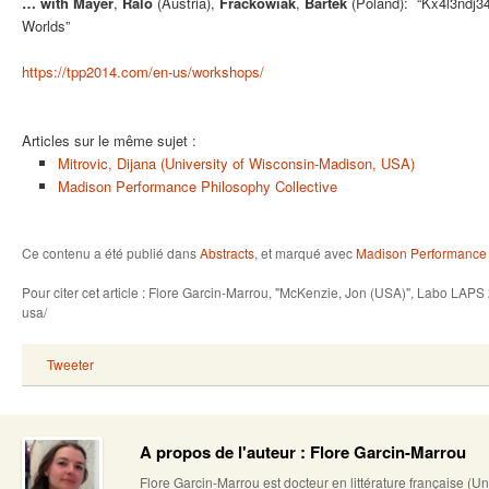
… with Mayer
,
Ralo
(Austria),
Frackowiak
,
Bartek
(Poland): “Kx4l3ndj34
Worlds”
https://tpp2014.com/en-us/workshops/
Articles sur le même sujet :
Mitrovic, Dijana (University of Wisconsin-Madison, USA)
Madison Performance Philosophy Collective
Ce contenu a été publié dans
Abstracts
, et marqué avec
Madison Performance 
Pour citer cet article : Flore Garcin-Marrou, "McKenzie, Jon (USA)", Labo LAP
usa/
Tweeter
A propos de l'auteur : Flore Garcin-Marrou
Flore Garcin-Marrou est docteur en littérature française (U