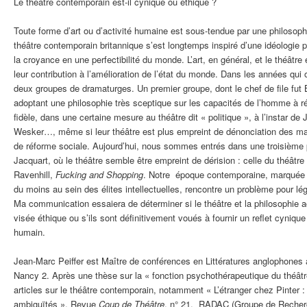
Le théâtre contemporain est-il cynique ou éthique ?
Toute forme d’art ou d’activité humaine est sous-tendue par une philosophi
théâtre contemporain britannique s’est longtemps inspiré d’une idéologie po
la croyance en une perfectibilité du monde. L’art, en général, et le théâtre 
leur contribution à l’amélioration de l’état du monde. Dans les années qui o
deux groupes de dramaturges. Un premier groupe, dont le chef de file fut 
adoptant une philosophie très sceptique sur les capacités de l’homme à r
fidèle, dans une certaine mesure au théâtre dit « politique », à l’instar 
Wesker…, même si leur théâtre est plus empreint de dénonciation des ma
de réforme sociale. Aujourd’hui, nous sommes entrés dans une troisième
Jacquart, où le théâtre semble être empreint de dérision : celle du théâtr
Ravenhill,
Fucking and Shopping
. Notre époque contemporaine, marquée p
du moins au sein des élites intellectuelles, rencontre un problème pour lé
Ma communication essaiera de déterminer si le théâtre et la philosophie 
visée éthique ou s’ils sont définitivement voués à fournir un reflet cyniq
humain.
Jean-Marc Peiffer est Maître de conférences en Littératures anglophones 
Nancy 2. Après une thèse sur la « fonction psychothérapeutique du théâtre
articles sur le théâtre contemporain, notamment « L’étranger chez Pinter 
ambiguïtés », Revue
Coup de Théâtre
, n° 21, RADAC (Groupe de Recher