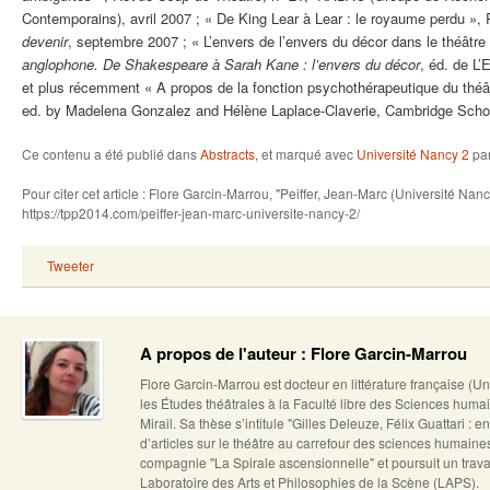
Contemporains), avril 2007 ; « De King Lear à Lear : le royaume perdu »
devenir
, septembre 2007 ; « L’envers de l’envers du décor dans le théâtr
anglophone. De Shakespeare à Sarah Kane : l’envers du décor
, éd. de L
et plus récemment « A propos de la fonction psychothérapeutique du théâ
ed. by Madelena Gonzalez and Hélène Laplace-Claverie, Cambridge Schol
Ce contenu a été publié dans
Abstracts
, et marqué avec
Université Nancy 2
pa
Pour citer cet article : Flore Garcin-Marrou, "Peiffer, Jean-Marc (Université Na
https://tpp2014.com/peiffer-jean-marc-universite-nancy-2/
Tweeter
A propos de l'auteur : Flore Garcin-Marrou
Flore Garcin-Marrou est docteur en littérature française (U
les Études théâtrales à la Faculté libre des Sciences humai
Mirail. Sa thèse s’intitule "Gilles Deleuze, Félix Guattari : en
d’articles sur le théâtre au carrefour des sciences humain
compagnie "La Spirale ascensionnelle" et poursuit un trava
Laboratoire des Arts et Philosophies de la Scène (LAPS).