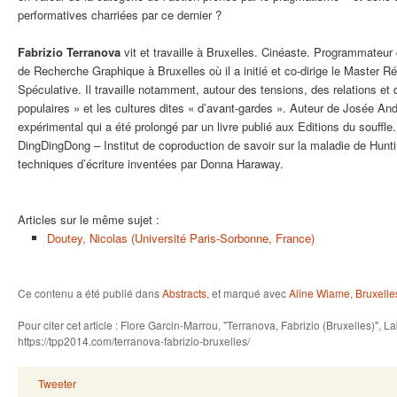
performatives charriées par ce dernier ?
Fabrizio Terranova
vit et travaille à Bruxelles. Cinéaste. Programmateur
de Recherche Graphique à Bruxelles où il a initié et co-dirige le Master R
Spéculative. Il travaille notamment, autour des tensions, des relations et
populaires » et les cultures dites « d’avant-gardes ». Auteur de Josée And
expérimental qui a été prolongé par un livre publié aux Editions du souffl
DingDingDong – Institut de coproduction de savoir sur la maladie de Hunt
techniques d’écriture inventées par Donna Haraway.
Articles sur le même sujet :
Doutey, Nicolas (Université Paris-Sorbonne, France)
Ce contenu a été publié dans
Abstracts
, et marqué avec
Aline Wiame
,
Bruxelle
Pour citer cet article : Flore Garcin-Marrou, "Terranova, Fabrizio (Bruxelles)",
https://tpp2014.com/terranova-fabrizio-bruxelles/
Tweeter