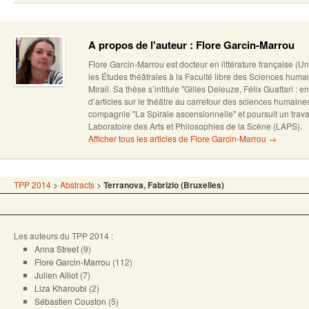
A propos de l'auteur : Flore Garcin-Marrou
Flore Garcin-Marrou est docteur en littérature française (U
les Études théâtrales à la Faculté libre des Sciences humai
Mirail. Sa thèse s’intitule "Gilles Deleuze, Félix Guattari : en
d’articles sur le théâtre au carrefour des sciences humain
compagnie "La Spirale ascensionnelle" et poursuit un trava
Laboratoire des Arts et Philosophies de la Scène (LAPS).
Afficher tous les articles de Flore Garcin-Marrou
→
TPP 2014
>
Abstracts
>
Terranova, Fabrizio (Bruxelles)
Les auteurs du TPP 2014 :
Anna Street
(9)
Flore Garcin-Marrou
(112)
Julien Alliot
(7)
Liza Kharoubi
(2)
Sébastien Couston
(5)