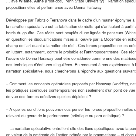
… ave
Wiame
,
Aline
(Post-doc, Penn State University) :
Narration spécu
propositionnelles et performance avec Donna Haraway.
Développée par Fabrizio Terranova dans le cadre d’un master éponyme à 
la narration spéculative est la fabrication de récits qui s’articulent à part
bords du gouffre. Ces récits sont peuplés d’une lignée de penseurs (Whit
en question les disqualifications mises à l’œuvre par la Modernité en écho
champ de l’art quant à la notion de récit. Ces forces propositionnelles c
en luttant, notamment, contre le probable et l’anthropocentrisme. Ces réci
l’œuvre de Donna Haraway peut être considérée comme une des matrices 
ces techniques d’écritures singulières. En recourant à nos expériences à 
narration spéculative, nous chercherons à répondre aux questions suivant
– Comment les concepts opératoires proposés par Haraway (
worlding
, na
les pratiques scéniques contemporaines non seulement d’un point de vue 
de vue des formes créatives qu’elles déploient ?
– A quelles conditions pouvons-nous penser les forces propositionnelles 
relevant du genre de la performance (artistique ou para-artistique) ?
– La narration spéculative entretient-elle des liens spécifiques avec la pe
en valeur de la catégorie de l’action prônée par le pragmatisme – et donc 