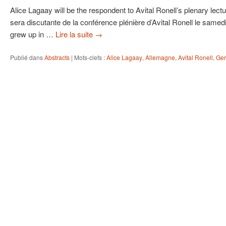
Alice Lagaay will be the respondent to Avital Ronell’s plenary lec
sera discutante de la conférence plénière d’Avital Ronell le samed
grew up in …
Lire la suite
→
Publié dans
Abstracts
|
Mots-clefs :
Alice Lagaay
,
Allemagne
,
Avital Ronell
,
Ge