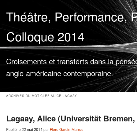
Théâtre, Performance, P
Colloque 2014
Croisements et transferts dans la pensé
anglo-américaine contemporaine.
ARCHIVES DU MOT-CLEF
ALICE LAGAAY
Lagaay, Alice (Universität Bremen
Publié le
22 mai 2014
par
Flore Garcin-Marrou