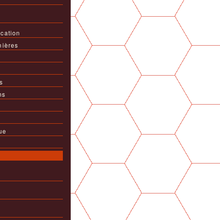
cation
nières
s
ms
ue