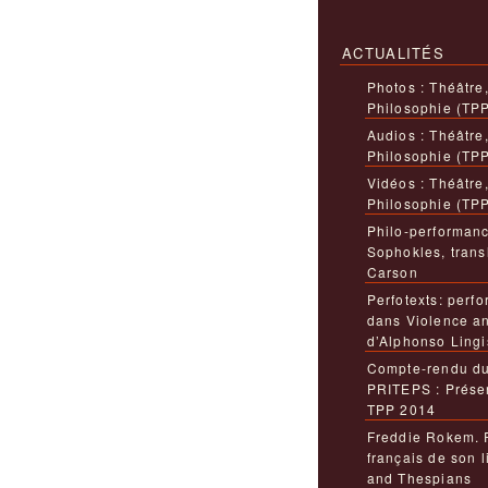
ACTUALITÉS
Photos : Théâtre
Philosophie (TP
Audios : Théâtre
Philosophie (TP
Vidéos : Théâtre
Philosophie (TP
Philo-performanc
Sophokles, trans
Carson
Perfotexts: perfo
dans Violence a
d’Alphonso Lingi
Compte-rendu du
PRITEPS : Présen
TPP 2014
Freddie Rokem. 
français de son 
and Thespians