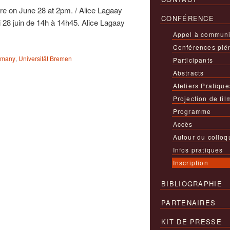
ture on June 28 at 2pm. / Alice Lagaay
CONFÉRENCE
i 28 juin de 14h à 14h45. Alice Lagaay
Appel à communi
Conférences plé
rmany
,
Universität Bremen
Participants
Abstracts
Ateliers Pratique
Projection de fil
Programme
Accès
Autour du colloq
Infos pratiques
Inscription
BIBLIOGRAPHIE
PARTENAIRES
KIT DE PRESSE