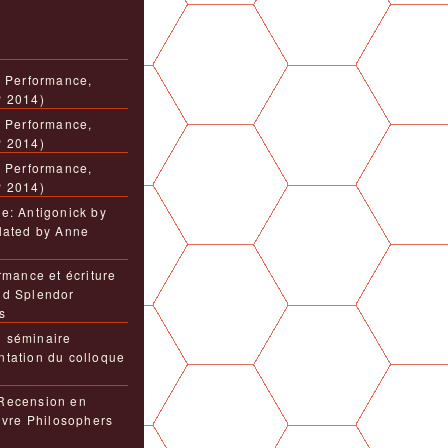
, Performance,
P 2014)
, Performance,
P 2014)
, Performance,
P 2014)
e: Antigonick by
lated by Anne
rmance et écriture
nd Splendor
s
 séminaire
tation du colloque
Recension en
livre Philosophers