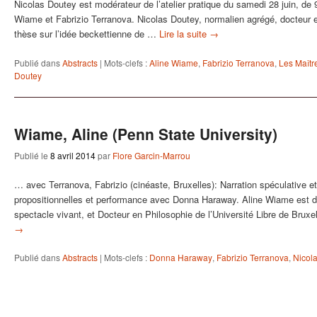
Nicolas Doutey est modérateur de l’atelier pratique du samedi 28 juin, d
Wiame et Fabrizio Terranova. Nicolas Doutey, normalien agrégé, docteur en l
thèse sur l’idée beckettienne de …
Lire la suite
→
Publié dans
Abstracts
|
Mots-clefs :
Aline Wiame
,
Fabrizio Terranova
,
Les Maîtr
Doutey
Wiame, Aline (Penn State University)
Publié le
8 avril 2014
par
Flore Garcin-Marrou
… avec Terranova, Fabrizio (cinéaste, Bruxelles): Narration spéculative et
propositionnelles et performance avec Donna Haraway. Aline Wiame est di
spectacle vivant, et Docteur en Philosophie de l’Université Libre de Bruxe
→
Publié dans
Abstracts
|
Mots-clefs :
Donna Haraway
,
Fabrizio Terranova
,
Nicol