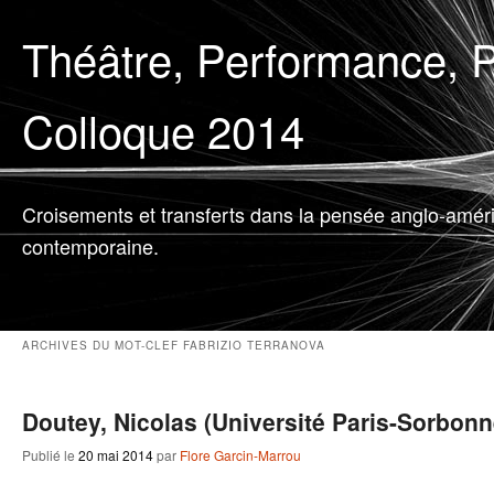
Théâtre, Performance, P
Colloque 2014
Croisements et transferts dans la pensée anglo-amér
contemporaine.
ARCHIVES DU MOT-CLEF
FABRIZIO TERRANOVA
Doutey, Nicolas (Université Paris-Sorbonn
Publié le
20 mai 2014
par
Flore Garcin-Marrou