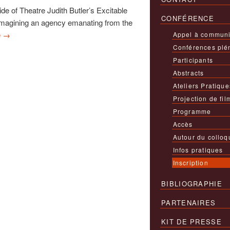
e of Theatre Judith Butler’s Excitable
CONFÉRENCE
 imagining an agency emanating from the
e
→
Appel à communi
Conférences plé
Participants
Abstracts
Ateliers Pratique
Projection de fil
Programme
Accès
Autour du colloq
Infos pratiques
Inscription
BIBLIOGRAPHIE
PARTENAIRES
KIT DE PRESSE