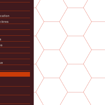
cation
nières
s
ms
ue