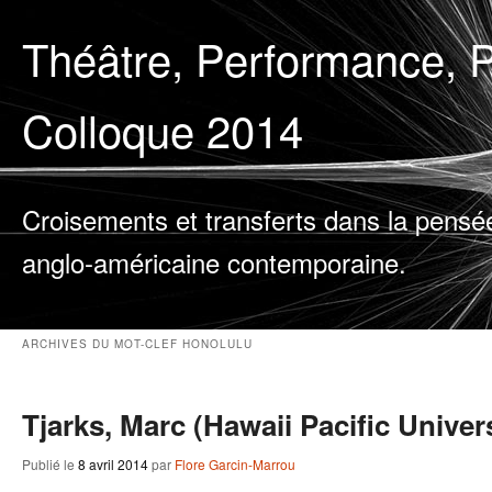
Théâtre, Performance, P
Colloque 2014
Croisements et transferts dans la pensé
anglo-américaine contemporaine.
ARCHIVES DU MOT-CLEF
HONOLULU
Tjarks, Marc (Hawaii Pacific Univer
Publié le
8 avril 2014
par
Flore Garcin-Marrou