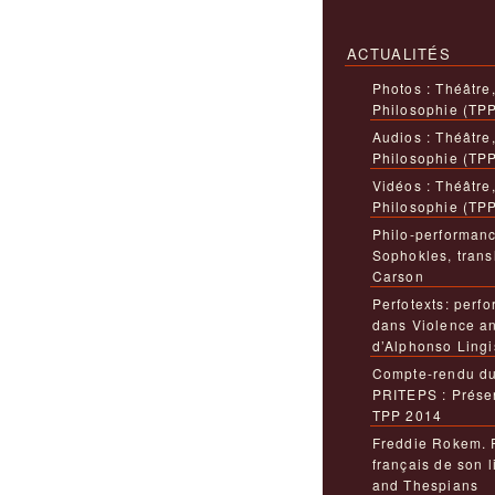
ACTUALITÉS
Photos : Théâtre
Philosophie (TP
Audios : Théâtre
Philosophie (TP
Vidéos : Théâtre
Philosophie (TP
Philo-performanc
Sophokles, trans
Carson
Perfotexts: perfo
dans Violence a
d’Alphonso Lingi
Compte-rendu du
PRITEPS : Présen
TPP 2014
Freddie Rokem. 
français de son 
and Thespians