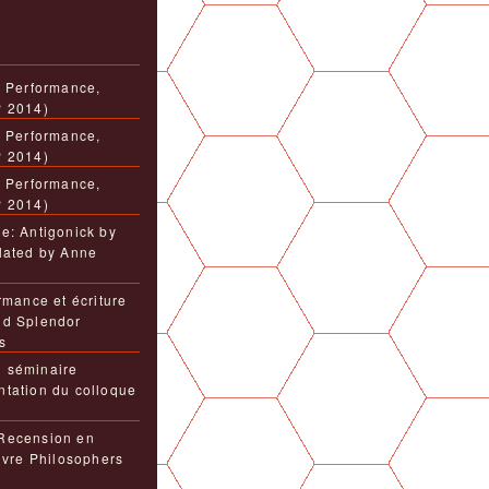
, Performance,
P 2014)
, Performance,
P 2014)
, Performance,
P 2014)
e: Antigonick by
lated by Anne
rmance et écriture
nd Splendor
s
 séminaire
tation du colloque
Recension en
livre Philosophers