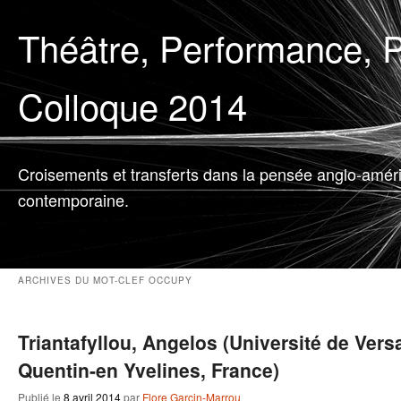
Théâtre, Performance, P
Colloque 2014
Croisements et transferts dans la pensée anglo-amér
contemporaine.
ARCHIVES DU MOT-CLEF
OCCUPY
Triantafyllou, Angelos (Université de Versa
Quentin-en Yvelines, France)
Publié le
8 avril 2014
par
Flore Garcin-Marrou