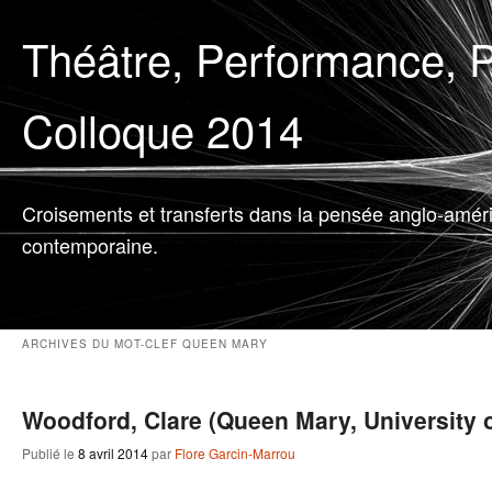
Théâtre, Performance, P
Colloque 2014
Croisements et transferts dans la pensée anglo-amér
contemporaine.
ARCHIVES DU MOT-CLEF
QUEEN MARY
Woodford, Clare (Queen Mary, University 
Publié le
8 avril 2014
par
Flore Garcin-Marrou