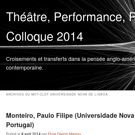
Théâtre, Performance, P
Colloque 2014
Croisements et transferts dans la pensée anglo-amér
contemporaine.
ARCHIVES DU MOT-CLEF
UNIVERSIDADE NOVA DE LISBOA
Monteiro, Paulo Filipe (Universidade Nova
Portugal)
Publié le
8 avril 2014
par
Flore Garcin-Marrou