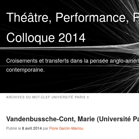
Théâtre, Performance, P
Colloque 2014
Croisements et transferts dans la pensée anglo-amér
contemporaine.
ARCHIVES DU MOT-CLEF
UNIVERSITÉ PARIS 3
Vandenbussche-Cont, Marie (Université Pa
Publié le
8 avril 2014
par
Flore Garcin-Marrou