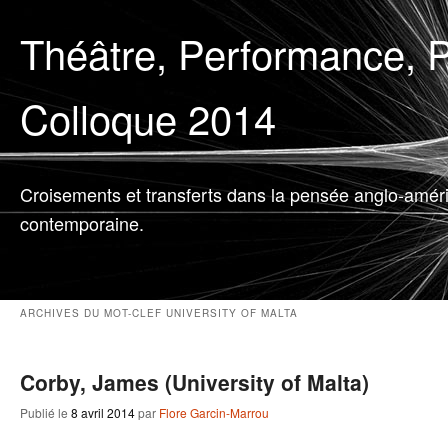
Théâtre, Performance, P
Colloque 2014
Croisements et transferts dans la pensée anglo-amér
contemporaine.
ARCHIVES DU MOT-CLEF
UNIVERSITY OF MALTA
Corby, James (University of Malta)
Publié le
8 avril 2014
par
Flore Garcin-Marrou