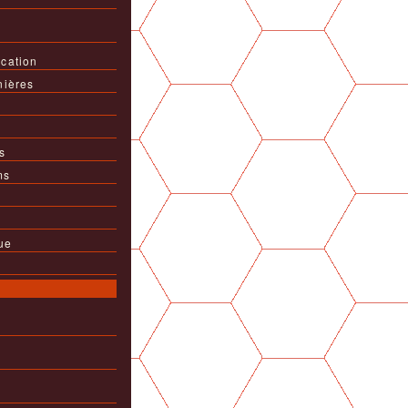
cation
nières
s
ms
ue