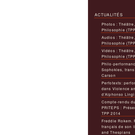
ACTUALITÉS
Photos : Théâtre
Philosophie (TP
Audios : Théâtre
Philosophie (TP
Vidéos : Théâtre
Philosophie (TP
Philo-performanc
Sophokles, trans
Carson
Perfotexts: perfo
dans Violence a
d’Alphonso Lingi
Compte-rendu du
PRITEPS : Présen
TPP 2014
Freddie Rokem. 
français de son 
and Thespians