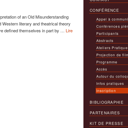
CONFÉRENCE
rpretation of an Old Misunderstanding
Appel à communi
 Western literary and theatrical theory
Conférences plé
ave defined themselves in part by …
Lire
Participants
Abstracts
Ateliers Pratique
Projection de fil
Programme
Accès
Autour du colloq
Infos pratiques
Inscription
BIBLIOGRAPHIE
PARTENAIRES
KIT DE PRESSE