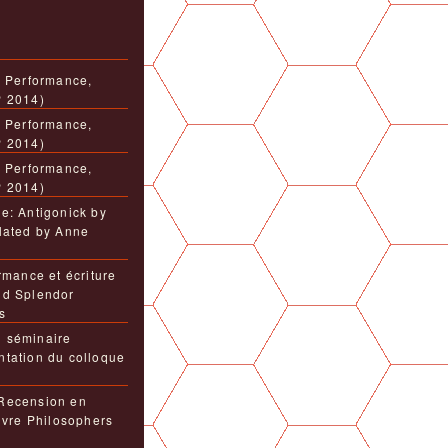
, Performance,
P 2014)
, Performance,
P 2014)
, Performance,
P 2014)
e: Antigonick by
lated by Anne
rmance et écriture
nd Splendor
s
 séminaire
tation du colloque
Recension en
livre Philosophers