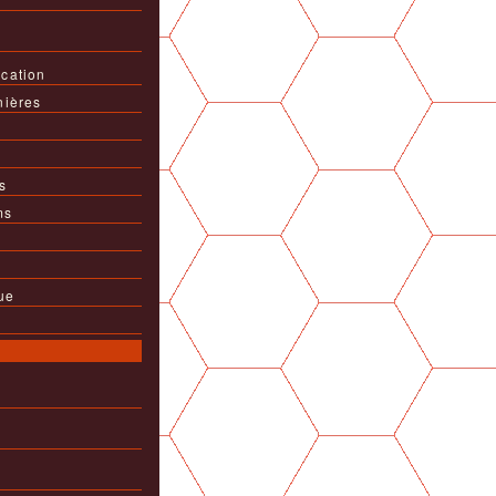
cation
nières
s
ms
ue