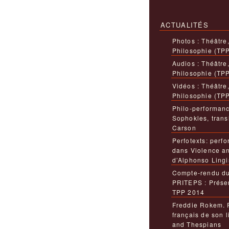
ACTUALITÉS
Photos : Théâtre
Philosophie (TP
Audios : Théâtre
Philosophie (TP
Vidéos : Théâtre
Philosophie (TP
Philo-performanc
Sophokles, trans
Carson
Perfotexts: perfo
dans Violence a
d’Alphonso Lingi
Compte-rendu du
PRITEPS : Présen
TPP 2014
Freddie Rokem. 
français de son 
and Thespians