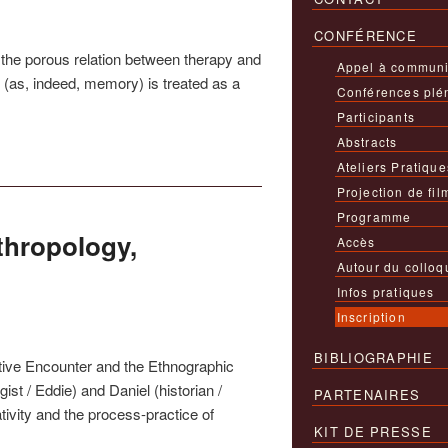
CONFÉRENCE
 the porous relation between therapy and
Appel à communi
 (as, indeed, memory) is treated as a
Conférences plé
Participants
Abstracts
Ateliers Pratique
Projection de fil
Programme
thropology,
Accès
Autour du colloq
Infos pratiques
Inscription
BIBLIOGRAPHIE
ative Encounter and the Ethnographic
ist / Eddie) and Daniel (historian /
PARTENAIRES
ivity and the process-practice of
KIT DE PRESSE