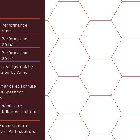
, Performance,
P 2014)
, Performance,
P 2014)
, Performance,
P 2014)
e: Antigonick by
lated by Anne
rmance et écriture
nd Splendor
s
 séminaire
tation du colloque
Recension en
livre Philosophers