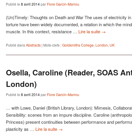
Publié le
8 avril 2014
par
Flore Garcin-Marrou
(Un)Timely: Thoughts on Death and War The uses of electricity in
torture have been widely documented, a relation in which the mind
muscle. In this context, resistance …
Lire la suite
→
Publié dans
Abstracts
|
Mots-clefs :
Goldsmiths College
,
London
,
UK
Osella, Caroline (Reader, SOAS An
London)
Publié le
8 avril 2014
par
Flore Garcin-Marrou
… with Lowe, Daniel (British Library, London): Mimesis, Collabor
Sensibility: scenes from an impure discipline. Caroline (anthropolog
Princess) present continuities between performance and performat
plasticity as …
Lire la suite
→