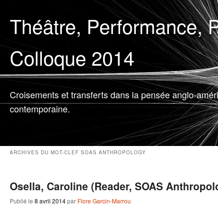
Théâtre, Performance, P
Colloque 2014
Croisements et transferts dans la pensée anglo-amér
contemporaine.
ARCHIVES DU MOT-CLEF
SOAS ANTHROPOLOGY
Osella, Caroline (Reader, SOAS Anthropol
Publié le
8 avril 2014
par
Flore Garcin-Marrou